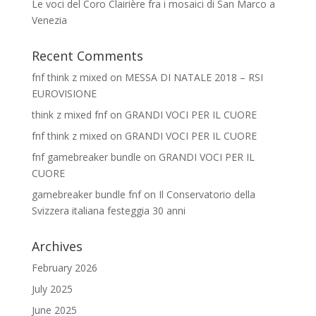
Le voci del Coro Clairière fra i mosaici di San Marco a
Venezia
Recent Comments
fnf think z mixed
on
MESSA DI NATALE 2018 – RSI
EUROVISIONE
think z mixed fnf
on
GRANDI VOCI PER IL CUORE
fnf think z mixed
on
GRANDI VOCI PER IL CUORE
fnf gamebreaker bundle
on
GRANDI VOCI PER IL
CUORE
gamebreaker bundle fnf
on
Il Conservatorio della
Svizzera italiana festeggia 30 anni
Archives
February 2026
July 2025
June 2025