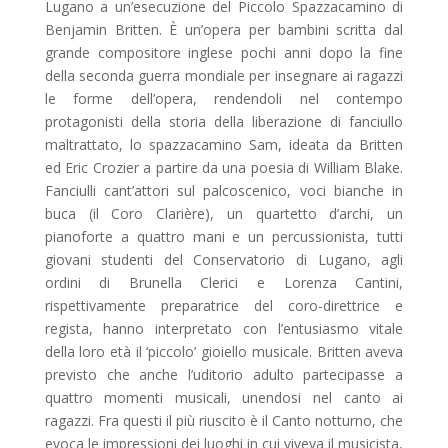
Lugano a un’esecuzione del Piccolo Spazzacamino di
Benjamin Britten. È un’opera per bambini scritta dal
grande compositore inglese pochi anni dopo la fine
della seconda guerra mondiale per insegnare ai ragazzi
le forme dell’opera, rendendoli nel contempo
protagonisti della storia della liberazione di fanciullo
maltrattato, lo spazzacamino Sam, ideata da Britten
ed Eric Crozier a partire da una poesia di William Blake.
Fanciulli cant’attori sul palcoscenico, voci bianche in
buca (il Coro Clarière), un quartetto d’archi, un
pianoforte a quattro mani e un percussionista, tutti
giovani studenti del Conservatorio di Lugano, agli
ordini di Brunella Clerici e Lorenza Cantini,
rispettivamente preparatrice del coro-direttrice e
regista, hanno interpretato con l’entusiasmo vitale
della loro età il ‘piccolo’ gioiello musicale. Britten aveva
previsto che anche l’uditorio adulto partecipasse a
quattro momenti musicali, unendosi nel canto ai
ragazzi. Fra questi il più riuscito è il Canto notturno, che
evoca le impressioni dei luoghi in cui viveva il musicista,