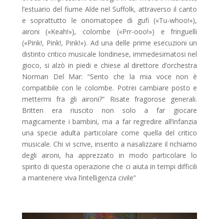
l’estuario del fiume Alde nel Suffolk, attraverso il canto
e soprattutto le onomatopee di gufi («Tu-whoo!»),
aironi («Keah!»), colombe («Prr-ooo!») e fringuelli
(«Pink!, Pink!, Pink!»). Ad una delle prime esecuzioni un
distinto critico musicale londinese, immedesimatosi nel
gioco, si alzò in piedi e chiese al direttore d’orchestra
Norman Del Mar: “Sento che la mia voce non è
compatibile con le colombe. Potrei cambiare posto e
mettermi fra gli aironi?” Risate fragorose generali.
Britten era riuscito non solo a far giocare
magicamente i bambini, ma a far regredire all’infanzia
una specie adulta particolare come quella del critico
musicale. Chi vi scrive, inserito a nasalizzare il richiamo
degli aironi, ha apprezzato in modo particolare lo
spirito di questa operazione che ci aiuta in tempi difficili
a mantenere viva l’intelligenza civile”