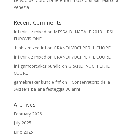
Le voci del Coro Clairière fra i mosaici di San Marco a
Venezia
Recent Comments
fnf think z mixed
on
MESSA DI NATALE 2018 – RSI
EUROVISIONE
think z mixed fnf
on
GRANDI VOCI PER IL CUORE
fnf think z mixed
on
GRANDI VOCI PER IL CUORE
fnf gamebreaker bundle
on
GRANDI VOCI PER IL
CUORE
gamebreaker bundle fnf
on
Il Conservatorio della
Svizzera italiana festeggia 30 anni
Archives
February 2026
July 2025
June 2025