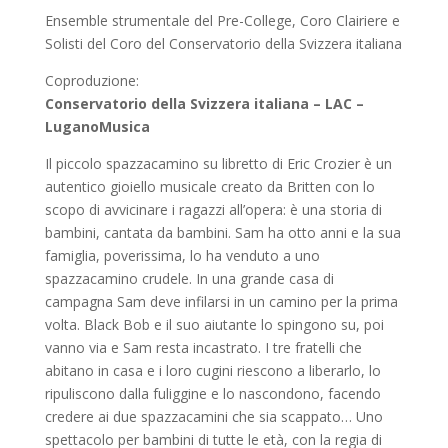
Ensemble strumentale del Pre-College, Coro Clairiere e
Solisti del Coro del Conservatorio della Svizzera italiana
Coproduzione:
Conservatorio della Svizzera italiana – LAC –
LuganoMusica
Il piccolo spazzacamino su libretto di Eric Crozier è un
autentico gioiello musicale creato da Britten con lo
scopo di avvicinare i ragazzi all’opera: è una storia di
bambini, cantata da bambini. Sam ha otto anni e la sua
famiglia, poverissima, lo ha venduto a uno
spazzacamino crudele. In una grande casa di
campagna Sam deve infilarsi in un camino per la prima
volta. Black Bob e il suo aiutante lo spingono su, poi
vanno via e Sam resta incastrato. I tre fratelli che
abitano in casa e i loro cugini riescono a liberarlo, lo
ripuliscono dalla fuliggine e lo nascondono, facendo
credere ai due spazzacamini che sia scappato… Uno
spettacolo per bambini di tutte le età, con la regia di