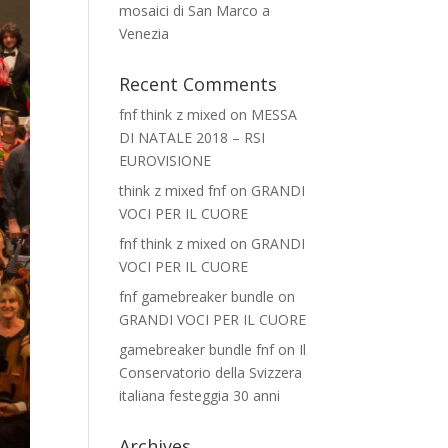
mosaici di San Marco a
Venezia
Recent Comments
fnf think z mixed
on
MESSA
DI NATALE 2018 – RSI
EUROVISIONE
think z mixed fnf
on
GRANDI
VOCI PER IL CUORE
fnf think z mixed
on
GRANDI
VOCI PER IL CUORE
fnf gamebreaker bundle
on
GRANDI VOCI PER IL CUORE
gamebreaker bundle fnf
on
Il
Conservatorio della Svizzera
italiana festeggia 30 anni
Archives