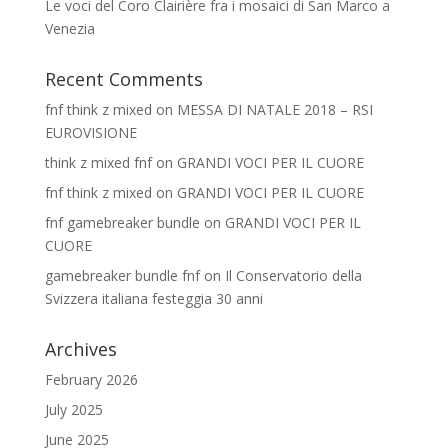
Le voci del Coro Clairière fra i mosaici di San Marco a
Venezia
Recent Comments
fnf think z mixed
on
MESSA DI NATALE 2018 – RSI
EUROVISIONE
think z mixed fnf
on
GRANDI VOCI PER IL CUORE
fnf think z mixed
on
GRANDI VOCI PER IL CUORE
fnf gamebreaker bundle
on
GRANDI VOCI PER IL
CUORE
gamebreaker bundle fnf
on
Il Conservatorio della
Svizzera italiana festeggia 30 anni
Archives
February 2026
July 2025
June 2025